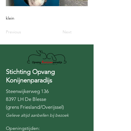
klein
Previous
Next
Stichting Opvang
Konijnenparadijs
Steenwijkerweg 136
8397 LH De Blesse
(grens Friesland/Overijssel)
Gelieve altijd aanbellen bij bezoek
Openingstijden: