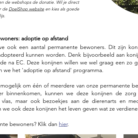
alen de webshops de donatie. Wil je direct
ar de
DoelShop website
en kies als goede
ijs.
manente bewoners: adoptie op afstand​
 ook een aantal permanente bewoners. Dit zijn koni
dopteerd kunnen worden. Denk bijvoorbeeld aan konijn
de na EC. Deze konijnen willen we wel graag een zo 
n we het 'adoptie op afstand' programma.
et mogelijk om één of meerdere van onze permanente b
er binnenkomen, kunnen we deze konijnen de zorg
en vlas, maar ook bezoekjes aan de dierenarts en m
 we ook deze konijnen het leven geven wat ze verdiene
nte bewoners? Klik dan
hier
.