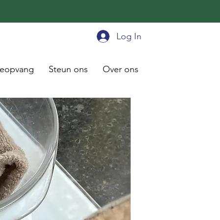
Log In
ieopvang
Steun ons
Over ons