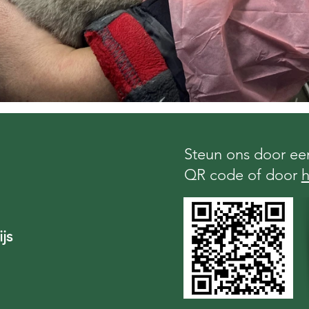
Steun ons door een
QR code of door
h
js