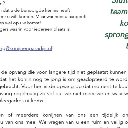
"Slui
n?
team
en dat u de benodigde kennis heeft
anneer u wilt komen. Maar wanneer u aangeeft
ko
jes wel op uw komst!
igers waarin voor iedereen plaats is
sprong
ng@konijnenparadijs.nl
!
de opvang die voor langere tijd niet geplaatst kunne
t het konijn nog te jong is om geadopteerd te worde
 gebracht. Voor hen is de opvang op dat moment te ko
pvang regelmatig zo vol dat we niet meer weten waar w
pleegadres uitkomst.
n of meerdere konijnen van ons een tijdelijk on
 u van ons mee. We vragen van u een ruim en veilig o