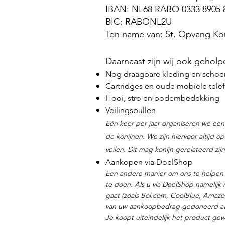
IBAN: NL68 RABO 0333 8905 
BIC: RABONL2U
Ten name van: St. Opvang Kon
Daarnaast zijn wij ook geholp
Nog draagbare kleding en scho
Cartridges en oude mobiele tele
Hooi, stro en bodembedekking
Veilingspullen
Eén keer per jaar organiseren we een 
de konijnen​. We zijn hiervoor altijd 
veilen. Dit mag konijn gerelateerd zijn
Aankopen via DoelShop
Een andere manier om ons te helpen 
te doen.
Als u via DoelShop namelijk
gaat (zoals Bol.com, CoolBlue, Amaz
van uw aankoopbedrag gedoneerd a
Je koopt uiteindelijk het product ge