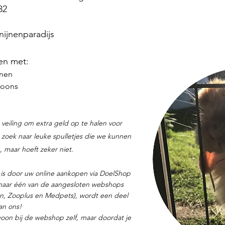
82
ijnenparadijs
en met:
enen
foons
veiling om extra geld op te halen voor
op zoek naar leuke spulletjes die we kunnen
, maar hoeft zeker niet.
is door uw online aankopen via DoelShop
 naar één van de aangesloten webshops
on, Zooplus en Medpets), wordt een deel
an ons!
woon bij de webshop zelf, maar doordat je