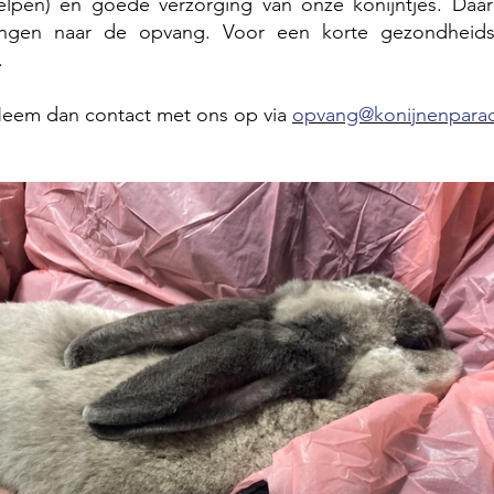
elpen) en goede verzorging van onze konijntjes. Da
engen naar de opvang. Voor een korte gezondheids
.
 Neem dan contact met ons op via
opvang@konijnenparadi