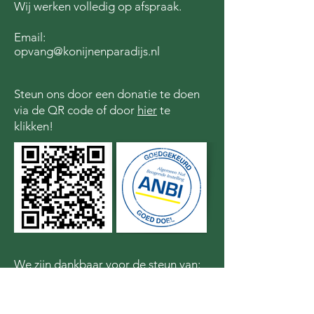
Wij werken volledig op afspraak.
Email:
opvang@konijnenparadijs.nl
Steun ons door een donatie te doen
via de QR code of door
hier
te
klikken!
We zijn dankbaar voor de steun van: