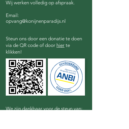
Wij werken volledig op afspraak.
Email:
opvang@konijnenparadijs.nl
Steun ons door een donatie te doen
via de QR code of door
hier
te
klikken!
We zijn dankbaar voor de steun van: