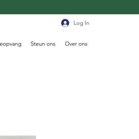
Log In
ieopvang
Steun ons
Over ons