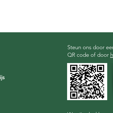
Steun ons door een
QR code of door
h
js