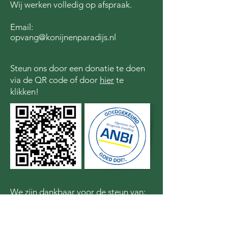
Wij werken volledig op afspraak.
Email:
opvang@konijnenparadijs.nl
Steun ons door een donatie te doen
via de QR code of door
hier
te
klikken!
We zijn dankbaar voor de steun van: