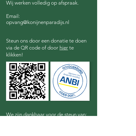
Wij werken volledig op afspraak.
Email:
opvang@konijnenparadijs.nl
Steun ons door een donatie te doen
via de QR code of door
hier
te
klikken!
We zijn dankbaar voor de steun van: