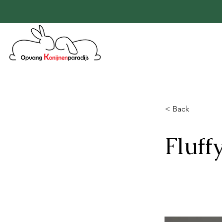
< Back
Fluff