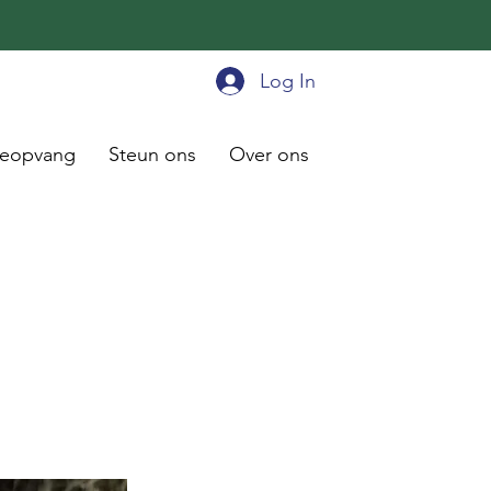
Log In
ieopvang
Steun ons
Over ons