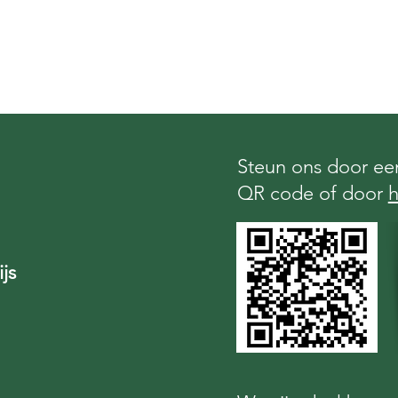
Steun ons door een
QR code of door
h
js