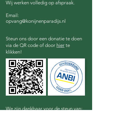
Wij werken volledig op afspraak.
Email:
opvang@konijnenparadijs.nl
Steun ons door een donatie te doen
via de QR code of door
hier
te
klikken!
We zijn dankbaar voor de steun van: