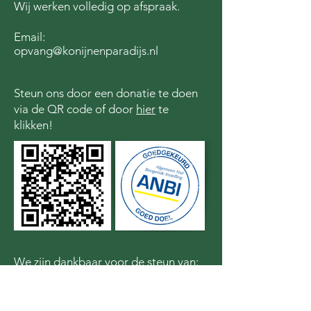
Wij werken volledig op afspraak.
Email:
opvang@konijnenparadijs.nl
Steun ons door een donatie te doen
via de QR code of door
hier
te
klikken!
We zijn dankbaar voor de steun van: