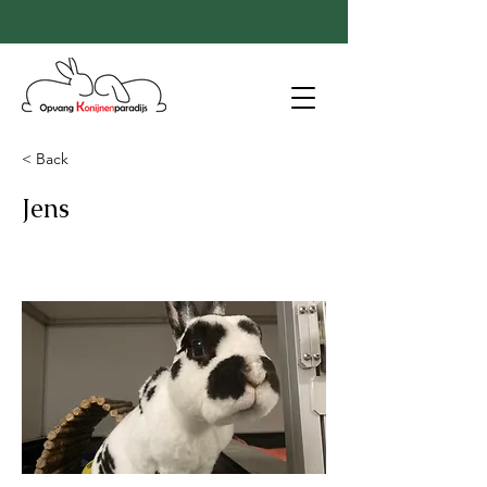
< Back
Jens