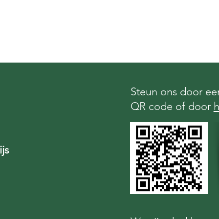
Steun ons door een
QR code of door
h
js