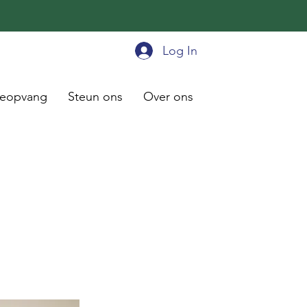
Log In
ieopvang
Steun ons
Over ons