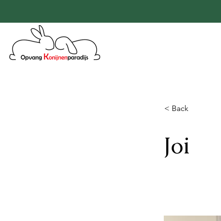
< Back
Joi