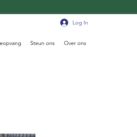
Log In
ieopvang
Steun ons
Over ons