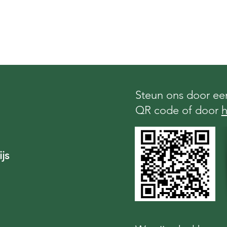
Steun ons door een
QR code of door
h
js