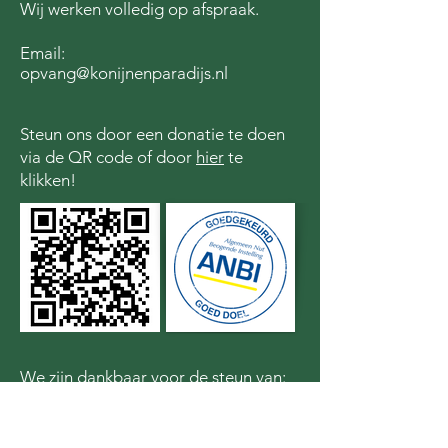
Wij werken volledig op afspraak.
Email:
opvang@konijnenparadijs.nl
Steun ons door een donatie te doen
via de QR code of door
hier
te
klikken!
We zijn dankbaar voor de steun van: