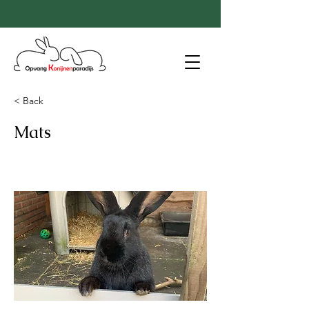
< Back
Mats