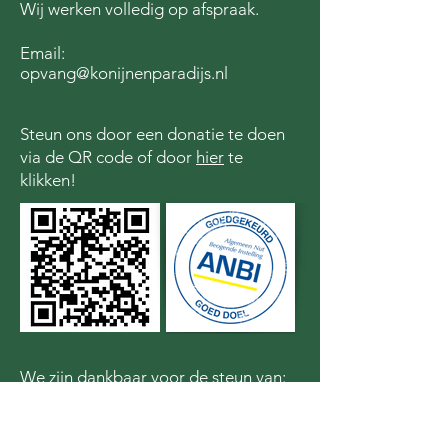
Wij werken volledig op afspraak.
Email:
opvang@konijnenparadijs.nl
Steun ons door een donatie te doen
via de QR code of door
hier
te
klikken!
We zijn dankbaar voor de steun van: