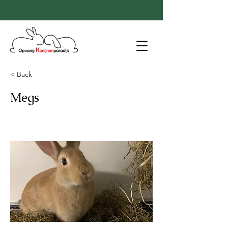
< Back
Megs