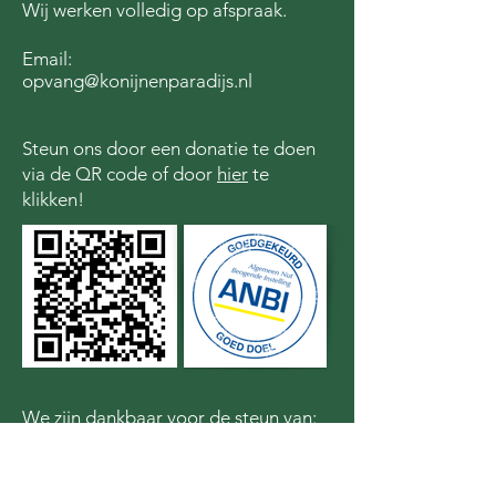
Wij werken volledig op afspraak.
Email:
opvang@konijnenparadijs.nl
Steun ons door een donatie te doen
via de QR code of door
hier
te
klikken!
We zijn dankbaar voor de steun van: