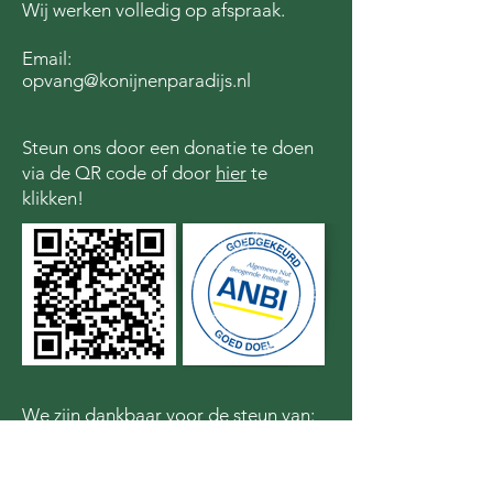
Wij werken volledig op afspraak.
Email:
opvang@konijnenparadijs.nl
Steun ons door een donatie te doen
via de QR code of door
hier
te
klikken!
We zijn dankbaar voor de steun van: