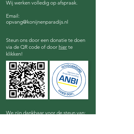
Wij werken volledig op afspraak.
Email:
opvang@konijnenparadijs.nl
Steun ons door een donatie te doen
via de QR code of door
hier
te
klikken!
We zijn dankbaar voor de steun van: