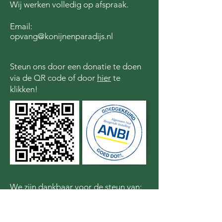
Wij werken volledig op afspraak.
Email:
opvang@konijnenparadijs.nl
Steun ons door een donatie te doen
via de QR code of door
hier
te
klikken!
We zijn dankbaar voor de steun van: