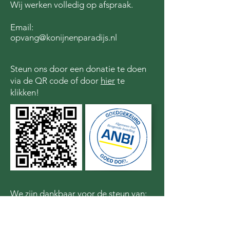
Wij werken volledig op afspraak.
Email:
opvang@konijnenparadijs.nl
Steun ons door een donatie te doen
via de QR code of door
hier
te
klikken!
We zijn dankbaar voor de steun van: