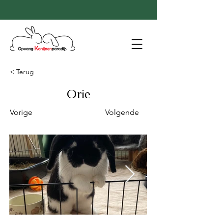
< Terug
Orie
Vorige
Volgende