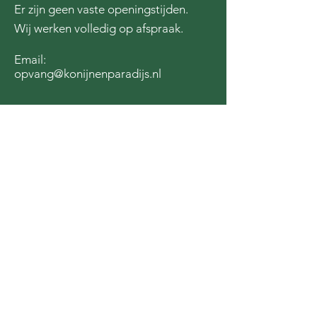
Er zijn geen vaste openingstijden.
Wij werken volledig op afspraak.
Email:
opvang@konijnenparadijs.nl
Steun ons door een donatie te doen
via de QR code of door
hier
te
klikken!
We zijn dankbaar voor de steun van: