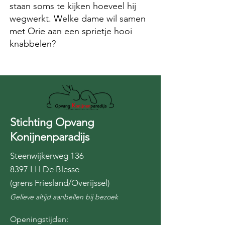
staan soms te kijken hoeveel hij
wegwerkt. Welke dame wil samen
met Orie aan een sprietje hooi
knabbelen?
Stichting Opvang
Konijnenparadijs
Steenwijkerweg 136
8397 LH De Blesse
(grens Friesland/Overijssel)
Gelieve altijd aanbellen bij bezoek
Openingstijden: