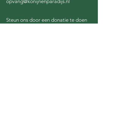
opvang@konijnenparadijs.nl
Steun ons door een donatie te doen
via de QR code of door
hier
te
klikken!
We zijn dankbaar voor de steun van: