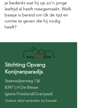
je bedenkt wat hij op zo'n jonge
leeftijd al heeft meegemaakt. Welk
baasje is bereid om Uk de tijd en
ruimte te geven die hij nodig
heeft?
Stichting Opvang
Konijnenparadijs
Steenwijkerweg 136
8397 LH De Blesse
(grens Friesland/Overijssel)
Gelieve altijd aanbellen bij bezoek