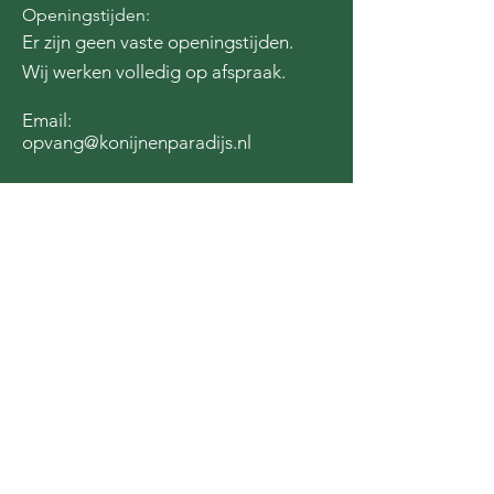
Openingstijden:
Er zijn geen vaste openingstijden.
Wij werken volledig op afspraak.
Email:
opvang@konijnenparadijs.nl
Steun ons door een donatie te doen
via de QR code of door
hier
te
klikken!
We zijn dankbaar voor de steun van: