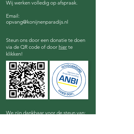
Wij werken volledig op afspraak.
Email:
opvang@konijnenparadijs.nl
Steun ons door een donatie te doen
via de QR code of door
hier
te
klikken!
We zijn dankbaar voor de steun van: