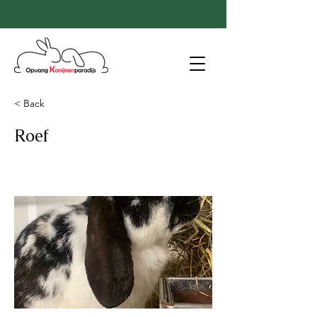
< Back
Roef