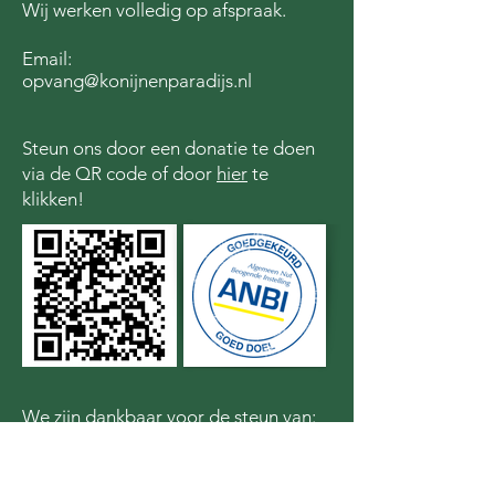
Wij werken volledig op afspraak.
Email:
opvang@konijnenparadijs.nl
Steun ons door een donatie te doen
via de QR code of door
hier
te
klikken!
We zijn dankbaar voor de steun van: