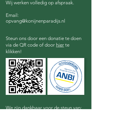
Wij werken volledig op afspraak.
Email:
opvang@konijnenparadijs.nl
Steun ons door een donatie te doen
via de QR code of door
hier
te
klikken!
We zijn dankbaar voor de steun van: