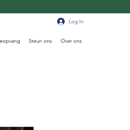
Log In
ieopvang
Steun ons
Over ons