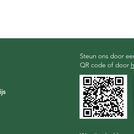
Steun ons door een
QR code of door
h
js