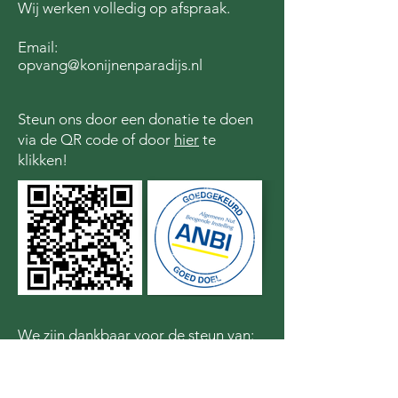
Wij werken volledig op afspraak.
Email:
opvang@konijnenparadijs.nl
Steun ons door een donatie te doen
via de QR code of door
hier
te
klikken!
We zijn dankbaar voor de steun van: