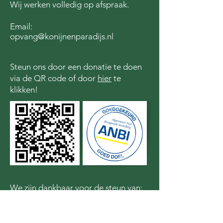
Wij werken volledig op afspraak.
Email:
opvang@konijnenparadijs.nl
Steun ons door een donatie te doen
via de QR code of door
hier
te
klikken!
We zijn dankbaar voor de steun van: