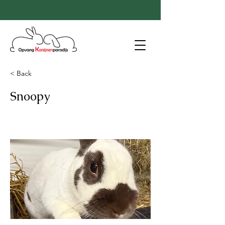
< Back
Snoopy