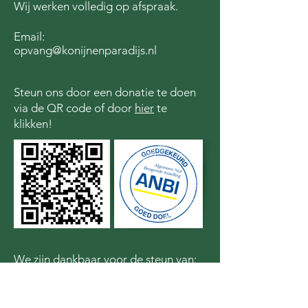
Wij werken volledig op afspraak.
Email:
opvang@konijnenparadijs.nl
Steun ons door een donatie te doen
via de QR code of door
hier
te
klikken!
We zijn dankbaar voor de steun van: