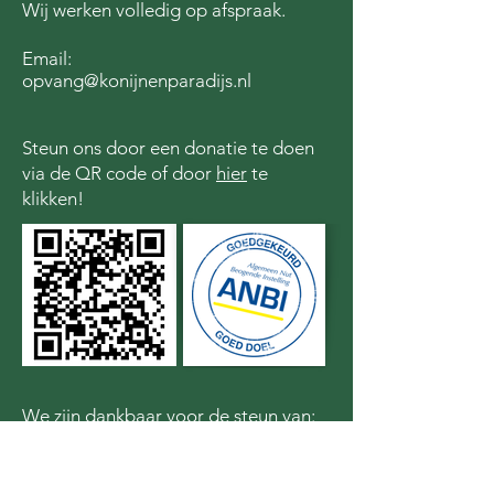
Wij werken volledig op afspraak.
Email:
opvang@konijnenparadijs.nl
Steun ons door een donatie te doen
via de QR code of door
hier
te
klikken!
We zijn dankbaar voor de steun van: