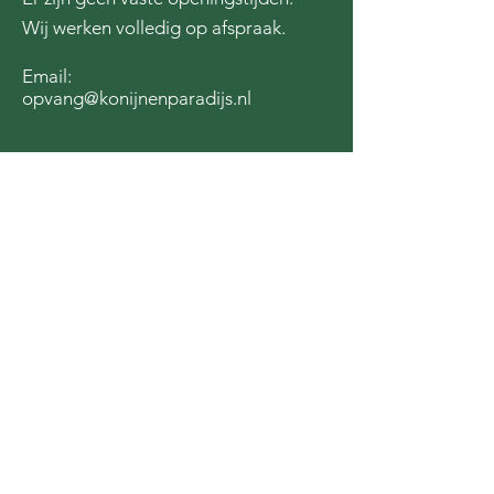
Wij werken volledig op afspraak.
Email:
opvang@konijnenparadijs.nl
Steun ons door een donatie te doen
via de QR code of door
hier
te
klikken!
We zijn dankbaar voor de steun van: