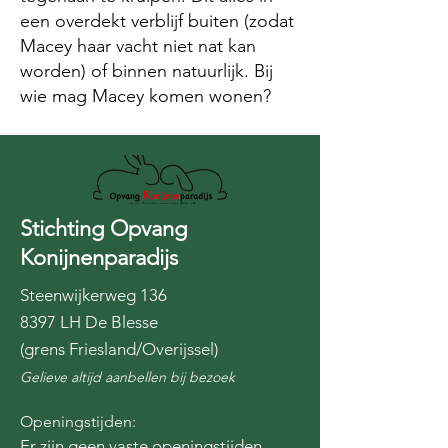
een overdekt verblijf buiten (zodat
Macey haar vacht niet nat kan
worden) of binnen natuurlijk. Bij
wie mag Macey komen wonen?
Stichting Opvang
Konijnenparadijs
Steenwijkerweg 136
8397 LH De Blesse
(grens Friesland/Overijssel)
Gelieve altijd aanbellen bij bezoek
Openingstijden:
Er zijn geen vaste openingstijden.