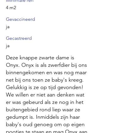
Minimale ren
4 m2
Gevaccineerd
ja
Gecastreerd
ja
Deze knappe zwarte dame is
Onyx. Onyx is als zwerfdier bij ons
binnengekomen en was nog maar
net bij ons toen ze baby's kreeg.
Gelukkig is ze op tijd gevonden!
We willen er niet aan denken wat
er was gebeurd als ze nog in het
buitengebied rond liep waar ze
gedumpt is. Inmiddels zijn haar
baby's oud genoeg om op eigen
pootjes te staan en mag Onyx aan