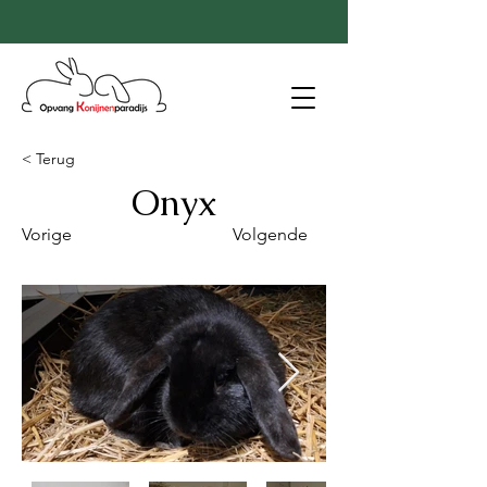
< Terug
Onyx
Vorige
Volgende