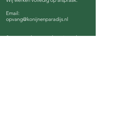
Wij werken volledig op afspraak.
Email:
opvang@konijnenparadijs.nl
Steun ons door een donatie te doen
via de QR code of door
hier
te
klikken!
We zijn dankbaar voor de steun van: