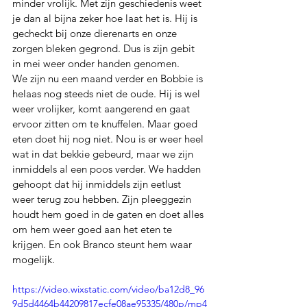
minder vrolijk. Met zijn geschiedenis weet 
je dan al bijna zeker hoe laat het is. Hij is 
gecheckt bij onze dierenarts en onze 
zorgen bleken gegrond. Dus is zijn gebit 
in mei weer onder handen genomen.
We zijn nu een maand verder en Bobbie is 
helaas nog steeds niet de oude. Hij is wel 
weer vrolijker, komt aangerend en gaat 
ervoor zitten om te knuffelen. Maar goed 
eten doet hij nog niet. Nou is er weer heel 
wat in dat bekkie gebeurd, maar we zijn 
inmiddels al een poos verder. We hadden 
gehoopt dat hij inmiddels zijn eetlust 
weer terug zou hebben. Zijn pleeggezin 
houdt hem goed in de gaten en doet alles 
om hem weer goed aan het eten te 
krijgen. En ook Branco steunt hem waar 
mogelijk.
https://video.wixstatic.com/video/ba12d8_96
9d5d4464b44209817ecfe08ae95335/480p/mp4